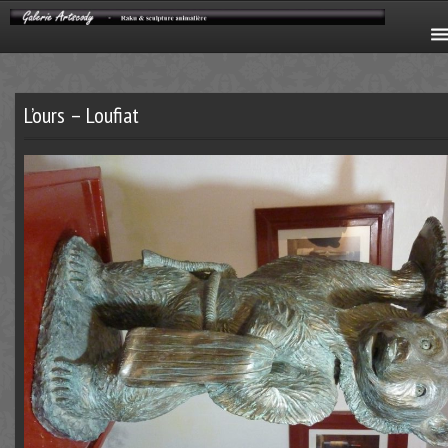
L’ours – Loufiat