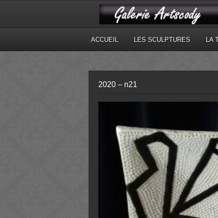
ACCUEIL
LES SCULPTURES
LA 
2020 – n21